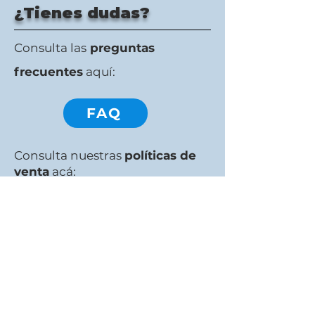
¿Tienes dudas?
Consulta las
preguntas
frecuentes
aquí:
FAQ
Consulta nuestras
políticas de
venta
acá:
Políticas
o búscanos por
Whatsapp
en el
ícono flotante
que aparece en
esta página.