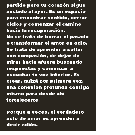
partido pero tu corazón sigue
anclado al ayer. Es un espacio
para encontrar sentido, cerrar
ciclos y comenzar el camino
hacia la recuperación.
No se trata de borrar el pasado
o transformar el amor en odio.
Se trata de aprender a soltar
con compasión, de dejar de
mirar hacia afuera buscando
respuestas y comenzar a
escuchar tu voz interior. Es
crear, quizá por primera vez,
una conexión profunda contigo
mismo para desde ahí
fortalecerte.
Porque a veces, el verdadero
acto de amor es aprender a
decir adiós.