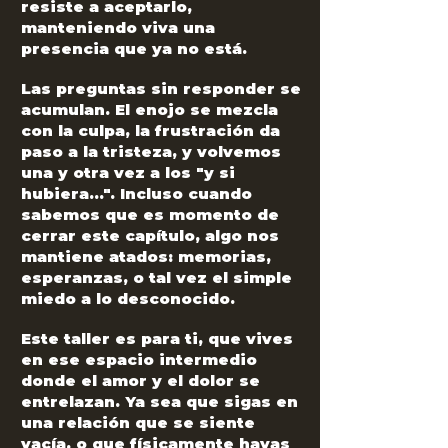
resiste a aceptarlo,
manteniendo viva una
presencia que ya no está.
Las preguntas sin responder se
acumulan. El enojo se mezcla
con la culpa, la frustración da
paso a la tristeza, y volvemos
una y otra vez a los "y si
hubiera...". Incluso cuando
sabemos que es momento de
cerrar este capítulo, algo nos
mantiene atados: memorias,
esperanzas, o tal vez el simple
miedo a lo desconocido.
Este taller es para ti, que vives
en ese espacio intermedio
donde el amor y el dolor se
entrelazan. Ya sea que sigas en
una relación que se siente
vacía, o que físicamente hayas