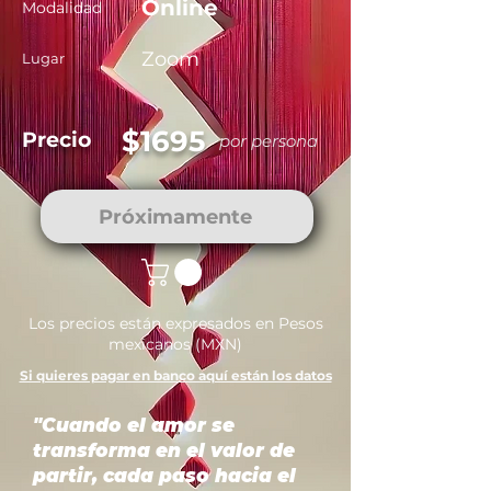
Online
Modalidad
Zoom
Lugar
$1695
Precio
por persona
Próximamente
Los precios están expresados en Pesos
mexicanos (MXN)
Si quieres pagar en banco aquí están los datos
"Cuando el amor se
transforma en el valor de
partir, cada paso hacia el