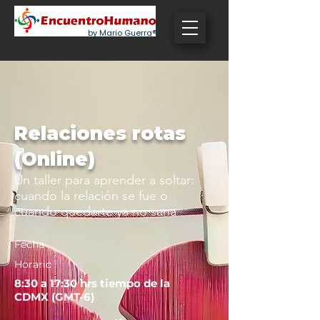
by Mario Guerra®
Relaciones rotas
(Online)
Un taller para aprender a soltar:
cuando la relación se fue o
cuando quedarte ya no sana
Fecha
Horario
8:30 a 17:30 hrs tiempo de la
CDMX (GMT-6)