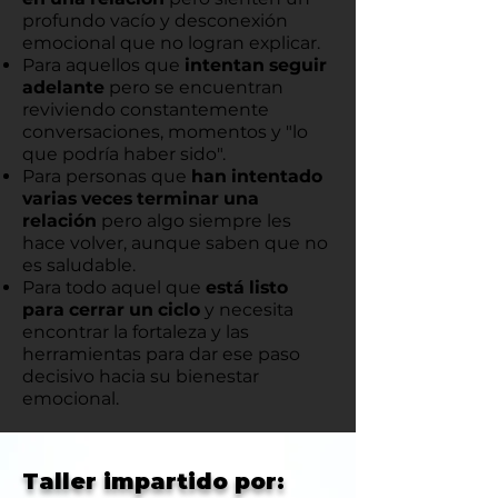
profundo vacío y desconexión
emocional que no logran explicar.
Para aquellos que
intentan seguir
adelante
pero se encuentran
reviviendo constantemente
conversaciones, momentos y "lo
que podría haber sido".
Para personas que
han intentado
varias veces terminar una
relación
pero algo siempre les
hace volver, aunque saben que no
es saludable.
Para todo aquel que
está listo
para cerrar un ciclo
y necesita
encontrar la fortaleza y las
herramientas para dar ese paso
decisivo hacia su bienestar
emocional.
Taller impartido por: