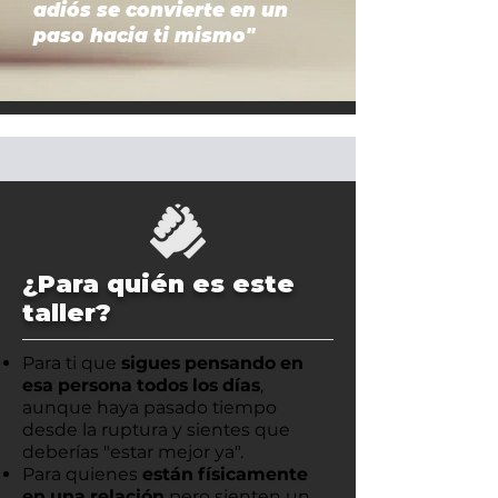
adiós se convierte en un
paso hacia ti mismo"
¿Para quién es este
taller?
Para ti que
sigues pensando en
esa persona todos los días
,
aunque haya pasado tiempo
desde la ruptura y sientes que
deberías "estar mejor ya".
Para quienes
están físicamente
en una relación
pero sienten un