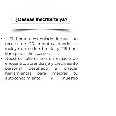
¿Deseas inscribirte ya?
NOTAS IMPORTANTES:
* El horario estipulado incluye un
receso de 20 minutos, donde se
incluye un coffee break y 1:15 hora
libre para salir a comer.
Nuestros talleres son un espacio de
encuentro, aprendizaje y crecimiento
personal destinado a ofrecer
herramientas para mejorar tu
autoconocimiento y nuestro
propósito es con fines educacionales
exclusivamente. Los contenidos de
los talleres y otros eventos pueden
ser o no ser relevantes para tu
situación en particular. No son un
espacio terapéutico, clínico o médico
y no es el remplazo de ningún