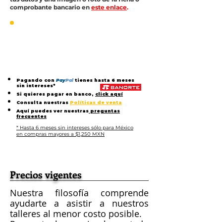
comprobante bancario en
este enlace
.
Pagando con
Pay
Pal
tienes hasta 6 meses
sin intereses*
Si quieres pagar en banco,
click aquí
Consulta nuestras
Políticas de venta
Aquí puedes ver nuestras
preguntas
frecuentes
* Hasta 6 meses sin intereses sólo para México
en compras mayores a $1,250 MXN
Precios vigentes
Nuestra filosofía comprende
ayudarte a asistir a nuestros
talleres al menor costo posible.